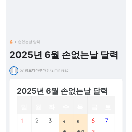
홈
손없는날 달력
2025년 6월 손없는날 달력
by
정보다다루다
2 min read
2025년 6월 손없는날 달력
일
월
화
수
목
금
토
1
2
3
6
7
4
5
손
손없
현