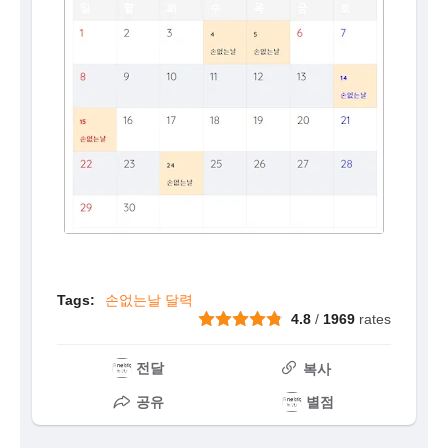
Tags:
손없는날 달력
4.8
/
1969
rates
전달
복사
공유
별점