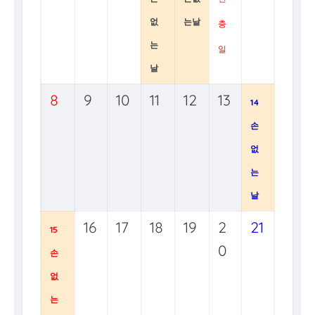
없
는날
충
는
일
날
8
9
10
11
12
13
14
손
없
는
날
16
17
18
19
2
21
15
0
손
없
는