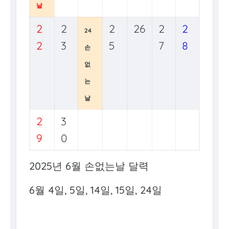
날
2
2
2
26
2
2
24
2
3
5
7
8
손
없
는
날
2
3
9
0
2025년 6월 손없는날 달력
6월 4일, 5일, 14일, 15일, 24일