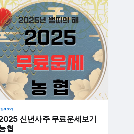
운세보기
2025 신년사주 무료운세보기
농협