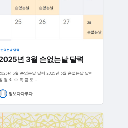
손없는날 달력
2025년 3월 손없는날 달력
2025년 3월 손없는날 달력 2025년 3월 손없는날 달력
일 월 화 수 목 금 토 …
정보다다루다